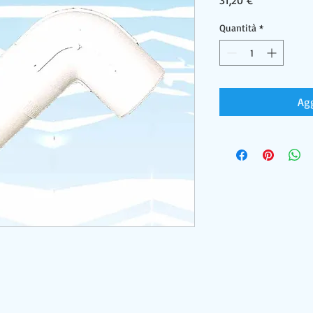
31,20 €
Quantità
*
Agg