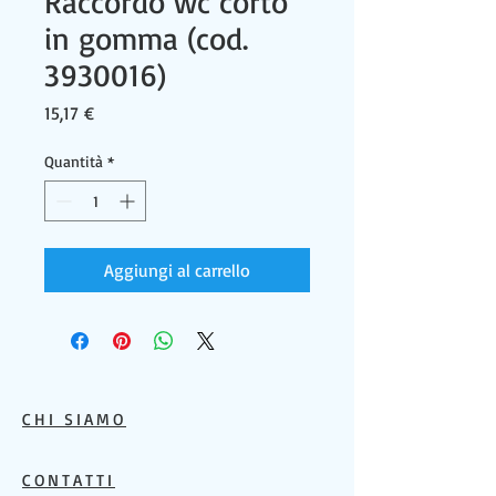
Raccordo wc corto
in gomma (cod.
3930016)
Prezzo
15,17 €
Quantità
*
Aggiungi al carrello
CHI SIAMO
CONTATTI