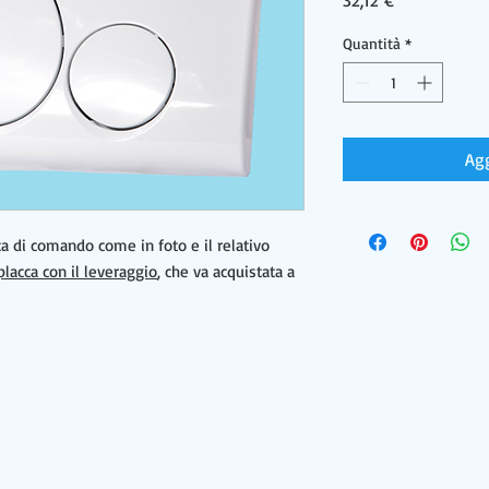
32,12 €
Quantità
*
Agg
a di comando come in foto e il relativo
placca con il leveraggio
, che va acquistata a