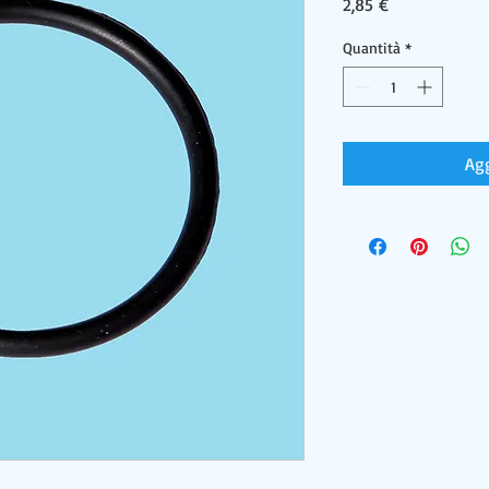
Prezzo
2,85 €
Quantità
*
Agg