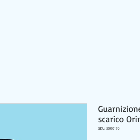
HOME
CONTATTI
PRODOTTI
NEWS
Guarnizion
scarico Ori
SKU: 5500170