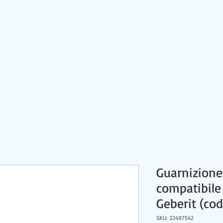
HOME
CONTATTI
PRODOTTI
NEWS
Guarnizione 
compatibile
Geberit (co
SKU: 32497542