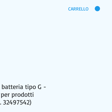
CARRELLO
CHI SIAMO
DOMANDE FREQUENTI
batteria tipo G -
 per prodotti
d. 32497542)